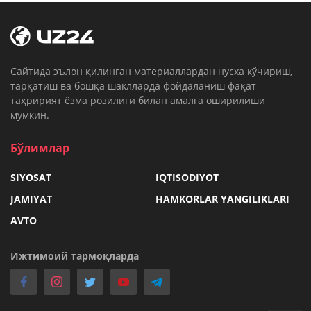
Cайтида эълон қилинган материаллардан нусха кўчириш,
тарқатиш ва бошқа шаклларда фойдаланиш фақат
таҳририят ёзма розилиги билан амалга оширилиши
мумкин.
Бўлимлар
SIYOSAT
IQTISODIYOT
JAMIYAT
HAMKORLAR YANGILIKLARI
AVTO
Ижтимоий тармоқларда