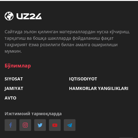
Cайтида эълон қилинган материаллардан нусха кўчириш,
тарқатиш ва бошқа шаклларда фойдаланиш фақат
таҳририят ёзма розилиги билан амалга оширилиши
мумкин.
Бўлимлар
SIYOSAT
IQTISODIYOT
JAMIYAT
HAMKORLAR YANGILIKLARI
AVTO
Ижтимоий тармоқларда