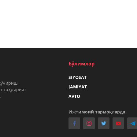
Бўлимлар
SIYOSAT
кўчириш,
JAMIYAT
т таҳририят
.
AVTO
Ижтимоий тармоқларда