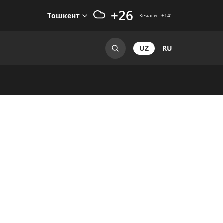
+26
Тошкент
Кечаси
+14
°
UZ
RU