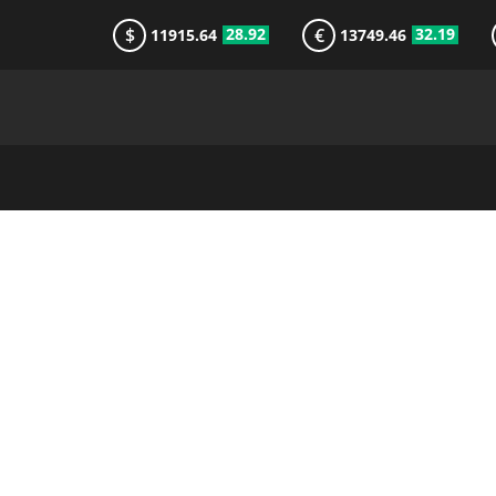
$
€
28.92
32.19
11915.64
13749.46