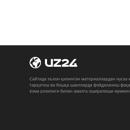
Cайтида эълон қилинган материаллардан нусха 
тарқатиш ва бошқа шаклларда фойдаланиш фақа
ёзма розилиги билан амалга оширилиши мумкин