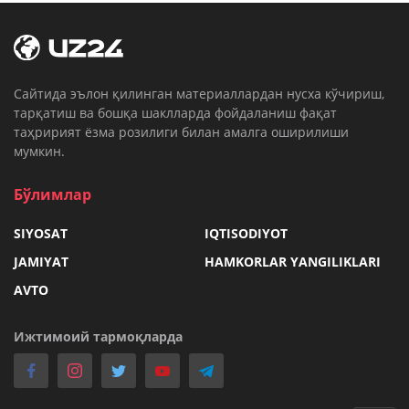
Cайтида эълон қилинган материаллардан нусха кўчириш,
тарқатиш ва бошқа шаклларда фойдаланиш фақат
таҳририят ёзма розилиги билан амалга оширилиши
мумкин.
Бўлимлар
SIYOSAT
IQTISODIYOT
JAMIYAT
HAMKORLAR YANGILIKLARI
AVTO
Ижтимоий тармоқларда