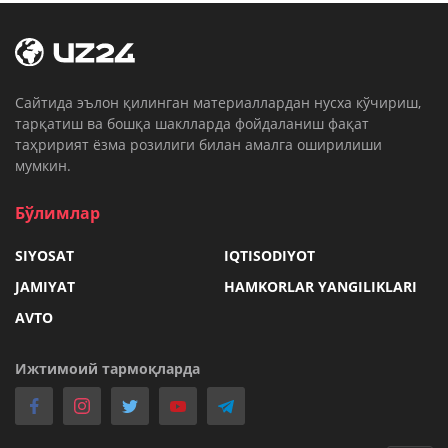
Cайтида эълон қилинган материаллардан нусха кўчириш,
тарқатиш ва бошқа шаклларда фойдаланиш фақат
таҳририят ёзма розилиги билан амалга оширилиши
мумкин.
Бўлимлар
SIYOSAT
IQTISODIYOT
JAMIYAT
HAMKORLAR YANGILIKLARI
AVTO
Ижтимоий тармоқларда