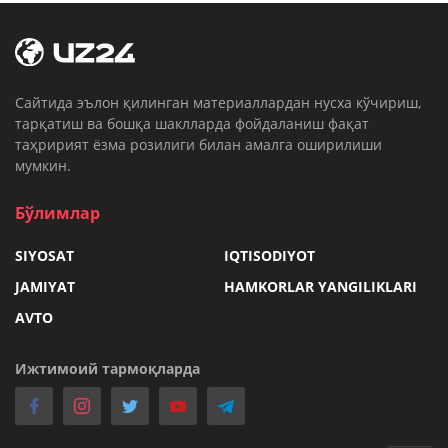
Cайтида эълон қилинган материаллардан нусха кўчириш,
тарқатиш ва бошқа шаклларда фойдаланиш фақат
таҳририят ёзма розилиги билан амалга оширилиши
мумкин.
Бўлимлар
SIYOSAT
IQTISODIYOT
JAMIYAT
HAMKORLAR YANGILIKLARI
AVTO
Ижтимоий тармоқларда