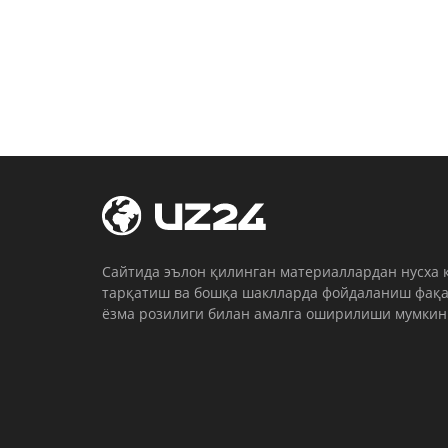
Cайтида эълон қилинган материаллардан нусха 
тарқатиш ва бошқа шаклларда фойдаланиш фақа
ёзма розилиги билан амалга оширилиши мумкин