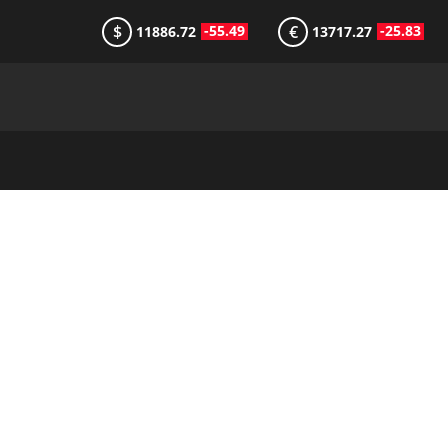
$
€
-55.49
-25.83
11886.72
13717.27