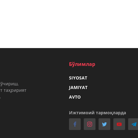
Бўлимлар
SIYOSAT
кўчириш,
JAMIYAT
т таҳририят
.
AVTO
Ижтимоий тармоқларда