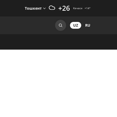
+26
Тошкент
Кечаси
+14
°
UZ
RU