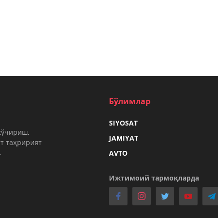
Бўлимлар
SIYOSAT
кўчириш,
JAMIYAT
т таҳририят
.
AVTO
Ижтимоий тармоқларда