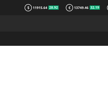
$
€
28.92
32.19
11915.64
13749.46