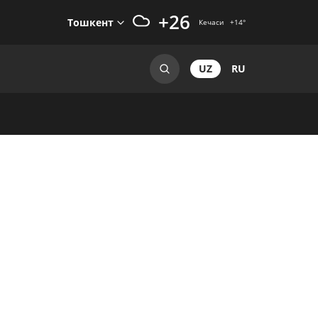
+26
Тошкент
Кечаси
+14
°
UZ
RU