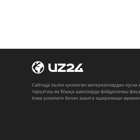
Cайтида эълон қилинган материаллардан нусха 
тарқатиш ва бошқа шаклларда фойдаланиш фақа
ёзма розилиги билан амалга оширилиши мумкин