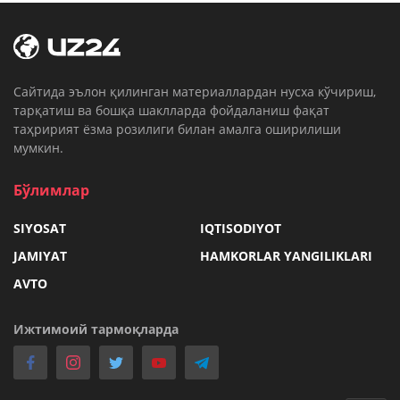
Cайтида эълон қилинган материаллардан нусха кўчириш,
тарқатиш ва бошқа шаклларда фойдаланиш фақат
таҳририят ёзма розилиги билан амалга оширилиши
мумкин.
Бўлимлар
SIYOSAT
IQTISODIYOT
JAMIYAT
HAMKORLAR YANGILIKLARI
AVTO
Ижтимоий тармоқларда