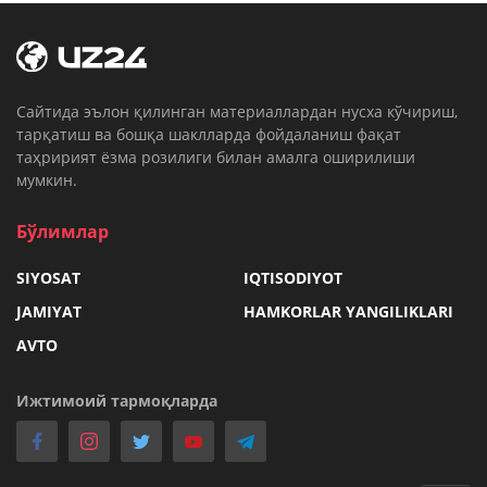
Cайтида эълон қилинган материаллардан нусха кўчириш,
тарқатиш ва бошқа шаклларда фойдаланиш фақат
таҳририят ёзма розилиги билан амалга оширилиши
мумкин.
Бўлимлар
SIYOSAT
IQTISODIYOT
JAMIYAT
HAMKORLAR YANGILIKLARI
AVTO
Ижтимоий тармоқларда