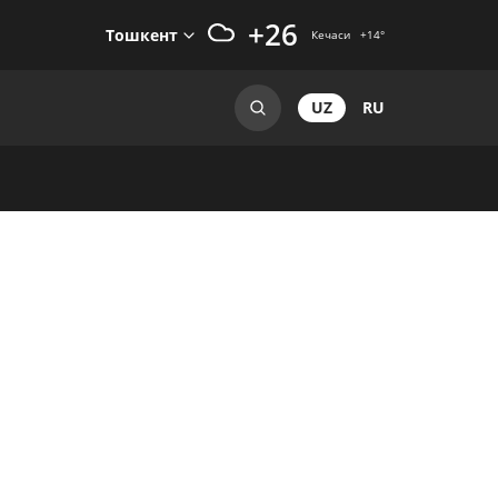
+26
Тошкент
Кечаси
+14
°
UZ
RU