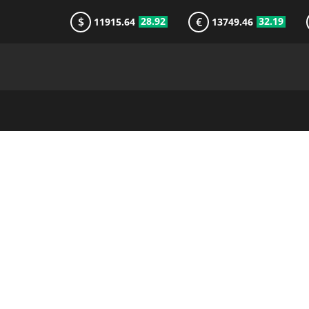
$
€
28.92
32.19
11915.64
13749.46