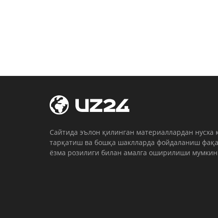
Cайтида эълон қилинган материаллардан нусха 
тарқатиш ва бошқа шаклларда фойдаланиш фақа
ёзма розилиги билан амалга оширилиши мумкин