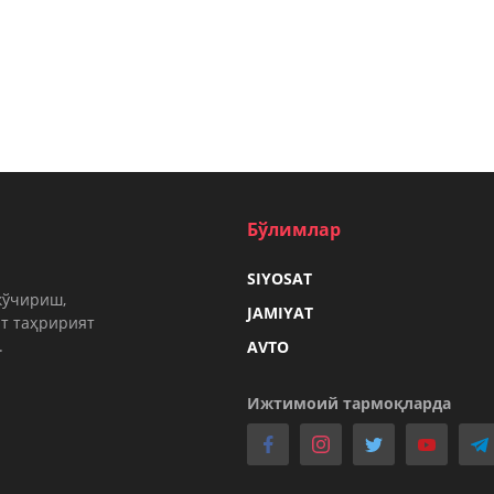
Бўлимлар
SIYOSAT
кўчириш,
JAMIYAT
т таҳририят
.
AVTO
Ижтимоий тармоқларда