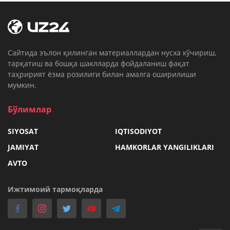
Cайтида эълон қилинган материаллардан нусха кўчириш,
тарқатиш ва бошқа шаклларда фойдаланиш фақат
таҳририят ёзма розилиги билан амалга оширилиши
мумкин.
Бўлимлар
SIYOSAT
IQTISODIYOT
JAMIYAT
HAMKORLAR YANGILIKLARI
AVTO
Ижтимоий тармоқларда