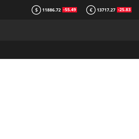
$
€
-55.49
-25.83
11886.72
13717.27