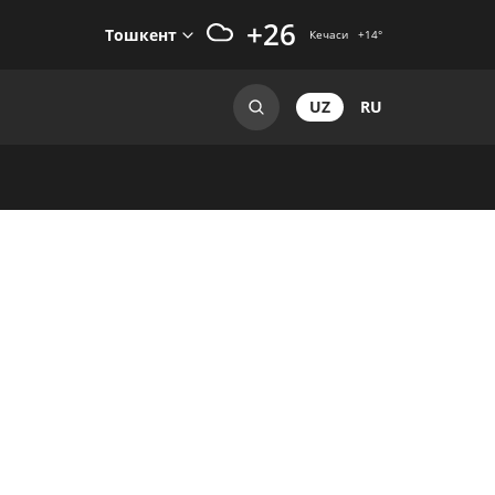
+26
Тошкент
Кечаси
+14
°
UZ
RU