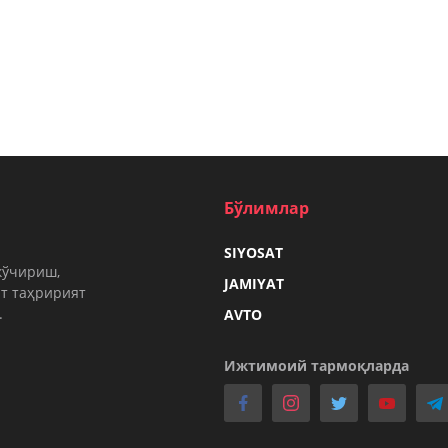
Бўлимлар
SIYOSAT
кўчириш,
JAMIYAT
т таҳририят
.
AVTO
Ижтимоий тармоқларда