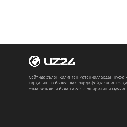
Cайтида эълон қилинган материаллардан нусха 
тарқатиш ва бошқа шаклларда фойдаланиш фақа
ёзма розилиги билан амалга оширилиши мумкин