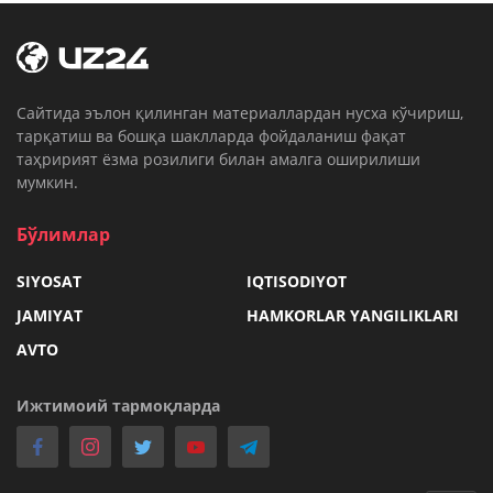
Cайтида эълон қилинган материаллардан нусха кўчириш,
тарқатиш ва бошқа шаклларда фойдаланиш фақат
таҳририят ёзма розилиги билан амалга оширилиши
мумкин.
Бўлимлар
SIYOSAT
IQTISODIYOT
JAMIYAT
HAMKORLAR YANGILIKLARI
AVTO
Ижтимоий тармоқларда