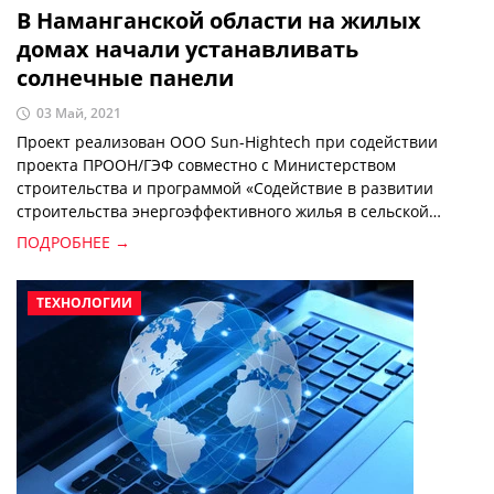
В Наманганской области на жилых
домах начали устанавливать
солнечные панели
03 Май, 2021
Проект реализован ООО Sun-Hightech при содействии
проекта ПРООН/ГЭФ совместно с Министерством
строительства и программой «Содействие в развитии
строительства энергоэффективного жилья в сельской
местности Республики Узбекистан».
ПОДРОБНЕЕ →
ТЕХНОЛОГИИ