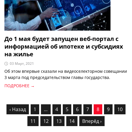
До 1 мая будет запущен веб-портал с
информацией об ипотеке и субсидиях
на жилье
03 Март, 2021
Об этом впервые сказали на видеоселекторном совещании
3 марта под председательством главы государства.
ПОДРОБНЕЕ →
‹ Назад
1
…
4
5
6
7
8
9
10
11
12
13
14
Вперёд ›