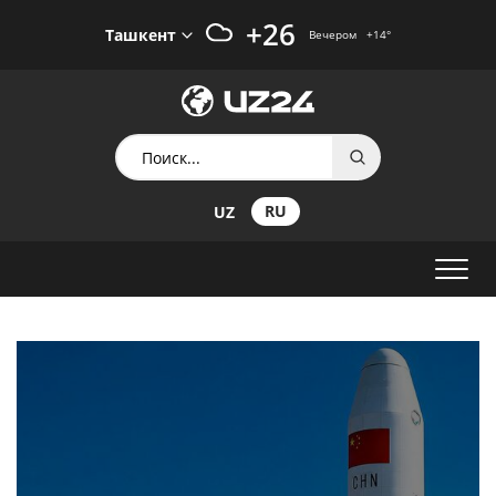
+26
Ташкент
Вечером
+14
°
RU
UZ