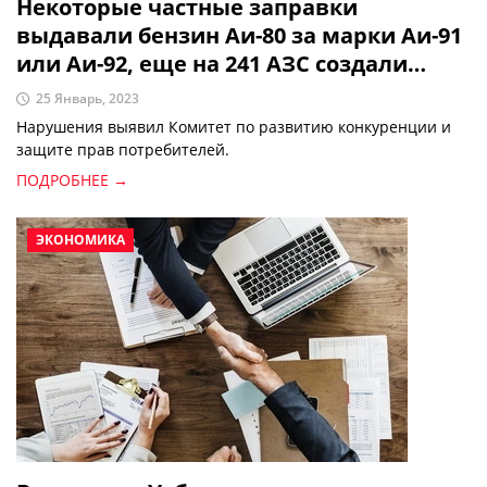
Некоторые частные заправки
выдавали бензин Аи-80 за марки Аи-91
или Аи-92, еще на 241 АЗС создали
искусственный ажиотаж топлива
25 Январь, 2023
Нарушения выявил Комитет по развитию конкуренции и
защите прав потребителей.
ПОДРОБНЕЕ →
ЭКОНОМИКА