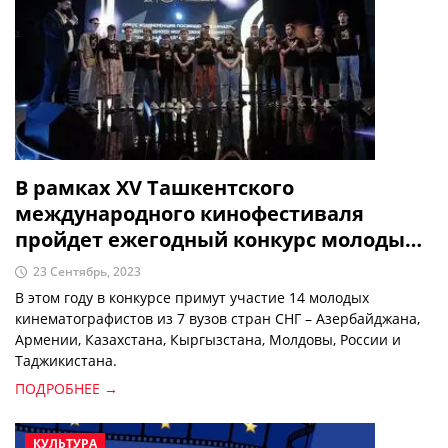
В рамках XV Ташкентского
международного кинофестиваля
пройдет ежегодный конкурс молодых
кинематографистов «Кино за пять
23 Сентябрь, 2023
дней»
В этом году в конкурсе примут участие 14 молодых
кинематографистов из 7 вузов стран СНГ – Азербайджана,
Армении, Казахстана, Кыргызстана, Молдовы, России и
Таджикистана.
ПОДРОБНЕЕ →
КУЛЬТУРА