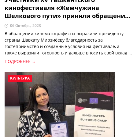
кинофестиваля «Жемчужина
Шелкового пути» приняли обращение
к президенту Узбекистана
06 Октябрь, 2023
В обращении кинематографисты выразили президенту
страны Шавкату Мирзиёеву благодарность за
гостеприимство и созданные условия на фестивале, а
также выразили готовность и дальше вносить свой вклад в
развитие индустрии.
ПОДРОБНЕЕ →
КУЛЬТУРА