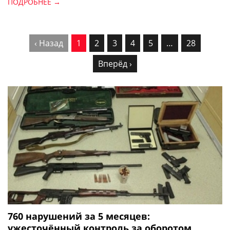
ПОДРОБНЕЕ →
‹ Назад
1
2
3
4
5
…
28
Вперёд ›
760 нарушений за 5 месяцев:
ужесточённый контроль за оборотом