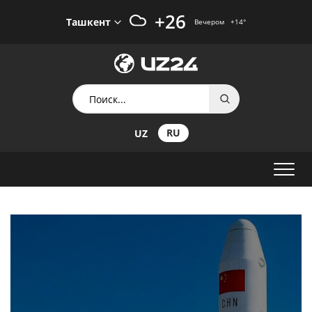
+26
Ташкент
Вечером
+14
°
RU
UZ