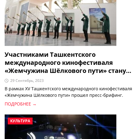
Участниками Ташкентского
международного кинофестиваля
«Жемчужина Шёлкового пути» станут
более 300 гостей
29 Сентябрь, 2023
В рамках XV Ташкентского международного кинофестиваля
«Жемчужина Шёлкового пути» прошел пресс-брифинг.
ПОДРОБНЕЕ →
КУЛЬТУРА