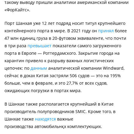
такому выводу пришли аналитики американской компании
«ФорКайтс».
Порт Шанхая уже 12 лет подряд носит титул крупнейшего
контейнерного порта в мире. В 2021 году он
принял
более
47 млн единиц груза в 20-футовом эквиваленте, что почти
в три раза
превышает
показатели самого загруженного
порта в Европе — Роттердамского. Закрытие города на
карантин привело к разрыву важных логистических
цепочек: по
данным
аналитической компании Windward,
сейчас в доках Китая застряли 506 судов — это на 195%
больше, чем в феврале, и это 27,7% от всех судов,
ожидающих погрузки в портах мира.
В Шанхае также располагается крупнейший в Китае
производитель полупроводников SMIC. Кроме того, в
Шанхае также
находятся
важные
производства автомобильнқх комплектующих.