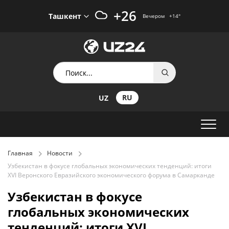
+26
Ташкент
Вечером
+14
°
RU
UZ
Главная
Новости
Узбекистан в фокусе глобальных экономических тенденций: итоги
XVI Веронского Евразийского экономического форума в Самарканде
Узбекистан в фокусе
глобальных экономических
тенденций: итоги XVI