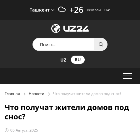
+26
Ташкент
Вечером
+14
°
RU
UZ
Главная
Новости
Что получат жители домов под снос?
Что получат жители домов под
снос?
05 Август, 2025