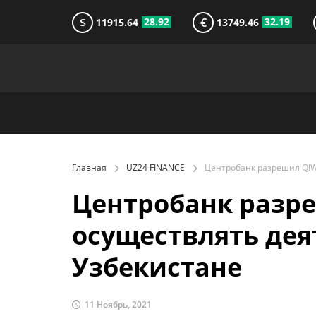
$
€
28.92
32.19
11915.64
13749.46
Главная
UZ24 FINANCE
Центробанк разр
осуществлять дея
Узбекистане
11 Ноябрь, 2021