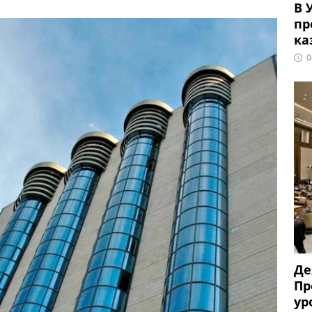
В 
пр
ка
0
Де
Пр
ур