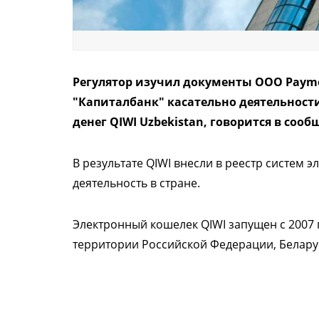
Регулятор изучил документы ООО Payme
"Капиталбанк" касательно деятельност
денег QIWI Uzbekistan, говорится в соо
В результате QIWI внесли в реестр систем 
деятельность в стране.
Электронный кошелек QIWI запущен с 2007 г
территории Российской Федерации, Беларуси