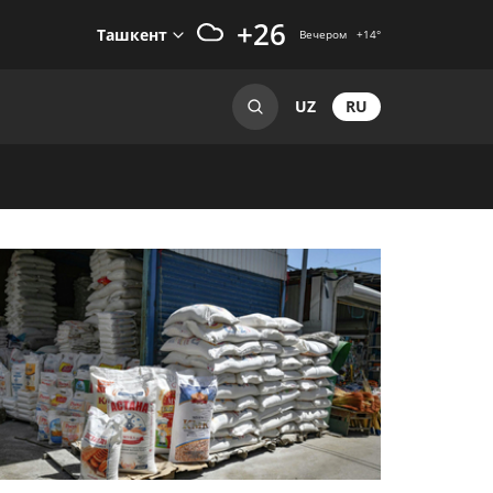
+26
Ташкент
Вечером
+14
°
RU
UZ