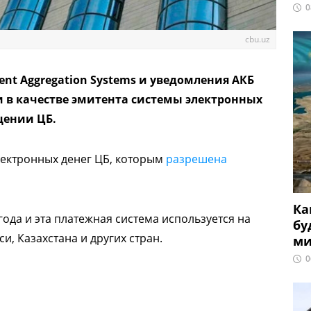
0
cbu.uz
nt Aggregation Systems и уведомления АКБ
и в качестве эмитента системы электронных
бщении ЦБ.
электронных денег ЦБ, которым
разрешена
Ка
ода и эта платежная система используется на
бу
, Казахстана и других стран.
ми
0