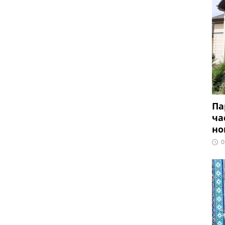
Па
ча
но
0