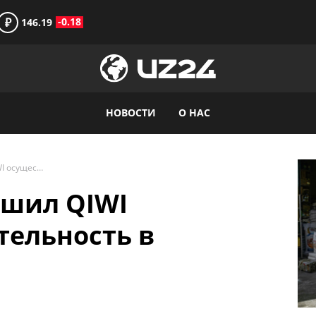
₽
-0.18
146.19
НОВОСТИ
О НАС
Центробанк разрешил QIWI осуществлять деятельность в Узбекистане
ешил QIWI
тельность в