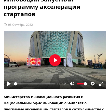
программу акселерации
стартапов
08 Октябрь, 2022
Воспроизвести
00:25
Воспроизвести
Отключить
Настройк
Во
звук
весь
Министерство инновационного развития и
экра
Национальный офис инноваций объявляет о
программе акселерации стартапов в сотрудничестве с