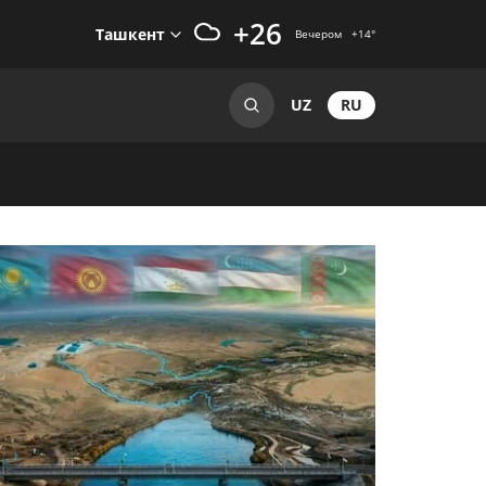
+26
Ташкент
Вечером
+14
°
RU
UZ