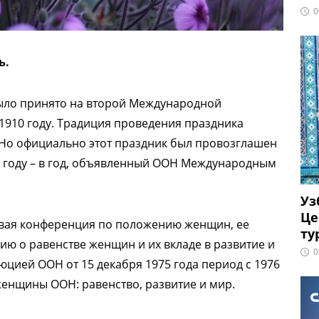
0
ь.
ыло принято на второй Международной
1910 году. Традиция проведения праздника
 Но официально этот праздник был провозглашен
 году – в год, объявленный ООН Международным
Уз
Це
ервая конференция по положению женщин, ее
ту
ю о равенстве женщин и их вкладе в развитие и
0
цией ООН от 15 декабря 1975 года период с 1976
женщины ООН: равенство, развитие и мир.