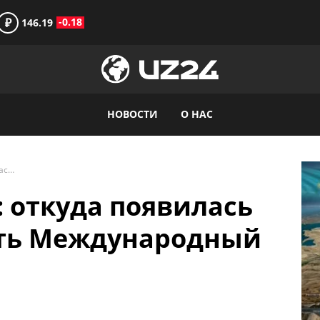
₽
-0.18
146.19
НОВОСТИ
О НАС
От 1910 до 2023-го: откуда появилась традиция отмечать Международный женский день
о: откуда появилась
ть Международный