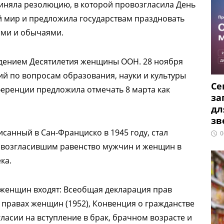
риняла резолюцию, в которой провозгласила День
 мир и предложила государствам праздновать
иями и обычаями.
едением Десятилетия женщины ООН. 28 ноября
й по вопросам образования, науки и культуры
Се
ференции предложила отмечать 8 марта как
за
дл
зв
санный в Сан-Франциско в 1945 году, стал
0
возгласившим равенство мужчин и женщин в
ка.
 женщин входят: Всеобщая декларация прав
х правах женщин (1952), Конвенция о гражданстве
ласии на вступление в брак, брачном возрасте и