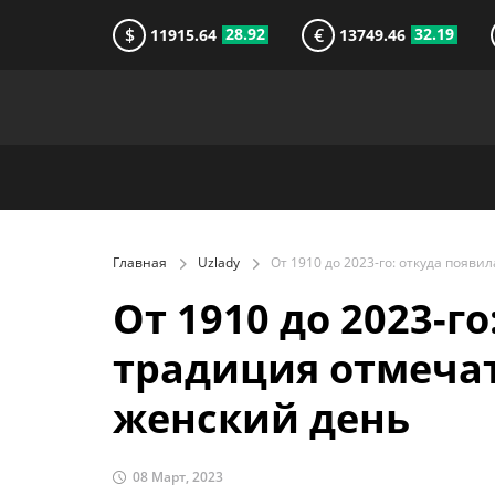
$
€
28.92
32.19
11915.64
13749.46
Главная
Uzlady
От 1910 до 2023-г
традиция отмеча
женский день
08 Март, 2023