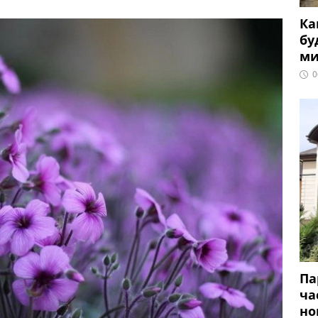
Ка
бу
ми
0
Па
ча
но