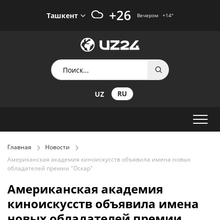
+26
Ташкент
Вечером
+14
°
RU
UZ
Главная
Новости
Американская академия киноискусств объявила имена новых
обладателей премии "Оскар"
Американская академия
киноискусств объявила имена
новых обладателей премии