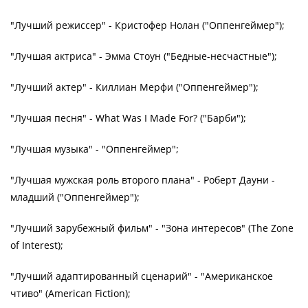
"Лучший режиссер" - Кристофер Нолан ("Оппенгеймер");
"Лучшая актриса" - Эмма Стоун ("Бедные-несчастные");
"Лучший актер" - Киллиан Мерфи ("Оппенгеймер");
"Лучшая песня" - What Was I Made For? ("Барби");
"Лучшая музыка" - "Оппенгеймер";
"Лучшая мужская роль второго плана" - Роберт Дауни -
младший ("Оппенгеймер");
"Лучший зарубежный фильм" - "Зона интересов" (The Zone
of Interest);
"Лучший адаптированный сценарий" - "Американское
чтиво" (American Fiction);