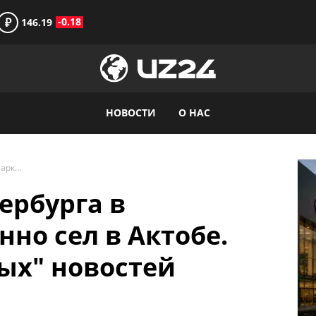
₽
-0.18
146.19
НОВОСТИ
О НАС
Рейс из Санкт-Петербурга в Самарканд экстренно сел в Актобе. Дайджест "мрачных" новостей
ербурга в
но сел в Актобе.
ых" новостей