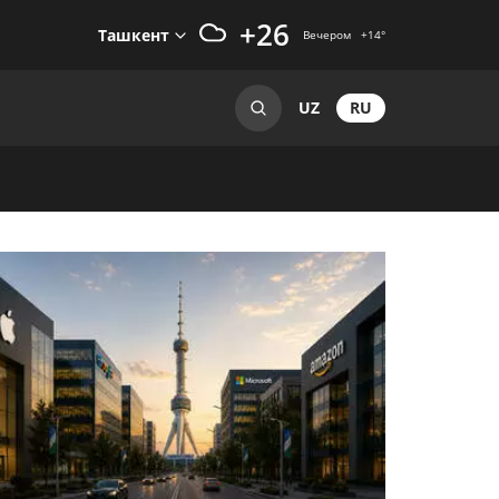
+26
Ташкент
Вечером
+14
°
RU
UZ