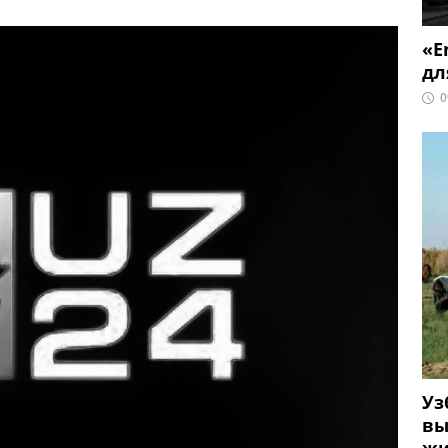
«E
дл
0
Уз
вы