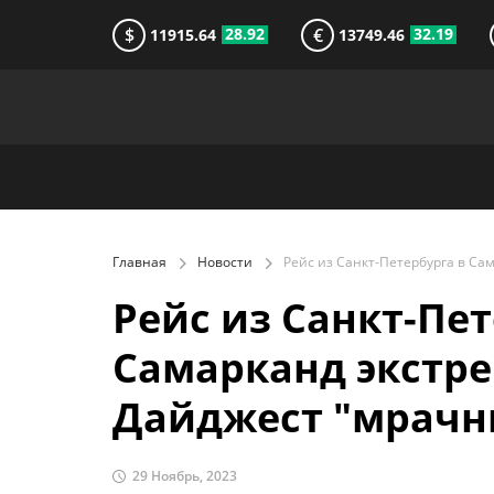
$
€
28.92
32.19
11915.64
13749.46
Главная
Новости
Рейс из Санкт-Пет
Самарканд экстрен
Дайджест "мрачн
29 Ноябрь, 2023