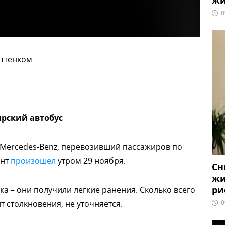
жи
0
оттенком
ирский автобус
 Mercedes-Benz, перевозивший пассажиров по
ент
произошел
утром 29 ноября.
Сн
жи
ри
ка – они получили легкие ранения. Сколько всего
0
 столкновения, не уточняется.