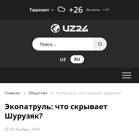
+26
Ташкент
Вечером
+14
°
RU
UZ
Главная
Общество
Экопатруль: что скрывает Шурузяк?
Экопатруль: что скрывает
Шурузяк?
03 Ноябрь, 2020