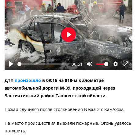
Воспроизвести
00:51
Воспроизвести
Отключить
Настройк
Во
звук
весь
ДТП
произошло
в 09:15 на 818-м километре
экра
автомобильной дороги М-39, проходящей через
Зангиатинский район Ташкентской области.
Пожар случился после столкновения Nexia-2 с КамАЗом.
На место происшествия выехали пожарные. Огонь удалось
потушить.