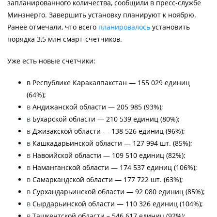
запланированного количества, сообщили в пресс-службе
Минэнерго. Завершить установку планируют к ноябрю.
Ранее отмечали, что всего
планировалось
установить
порядка 3,5 млн смарт-счетчиков.
Уже есть новые счетчики:
в Республике Каракалпакстан — 155 029 единиц
(64%);
в
Андижанской области — 205 985 (93%);
в
Бухарской области — 210 539 единиц (80%);
в
Джизакской области — 138 526 единиц (96%);
в
Кашкадарьинской области — 127 994 шт. (85%);
в
Навоийской области — 109 510 единиц (82%);
в
Наманганской области — 174 537 единиц (106%);
в
Самаркандской области — 177 722 шт. (63%);
в
Сурхандарьинской области — 92 080 единиц (85%);
в
Сырдарьинской области — 110 326 единиц (104%);
в
Ташкентской области – 546 617 единиц (92%);