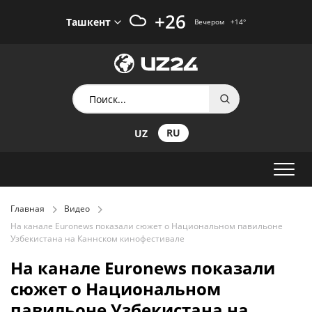
+26
Ташкент
Вечером
+14
°
RU
UZ
Главная
Видео
На канале Euronews показали сюжет о Национальном павильоне
Узбекистана на Каннском кинофестивале
На канале Euronews показали
сюжет о Национальном
павильоне Узбекистана на