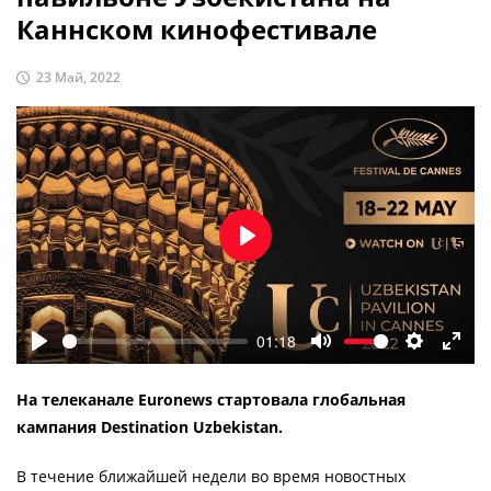
Каннском кинофестивале
23 Май, 2022
Воспроизвести
01:18
Воспроизвести
Отключить
Настройк
Во
звук
весь
На телеканале Euronews стартовала глобальная
экра
кампания Destination Uzbekistan.
В течение ближайшей недели во время новостных