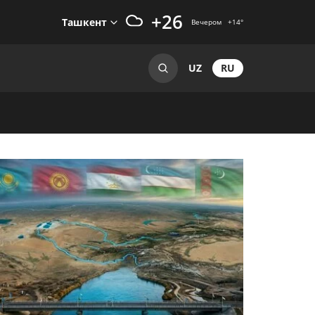
+26
Ташкент
Вечером
+14
°
RU
UZ