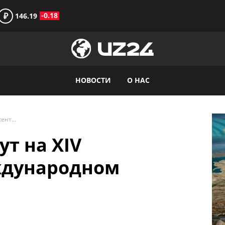
₽
-0.18
146.19
НОВОСТИ
О НАС
Джонни Деппа ждут на XIV Ташкентском международном кинофестивале
т на XIV
ждународном