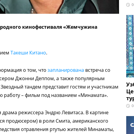
0
ародного кинофестиваля «Жемчужина
стием
Такеши Китано
.
формация о том, что
запланирована
встреча со
сером Джонни Деппом, а также популярным
Уз
Звездный тандем представит гостям и участникам
Це
ю работу – фильм под названием «Минамата».
ту
0
 драма режиссера Эндрю Левитаса. В картине
ся продюсером) в роли Смита, американского
ледствия отравления ртутью жителей Минаматы,