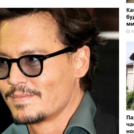
Ка
бу
ми
0
Па
ча
но