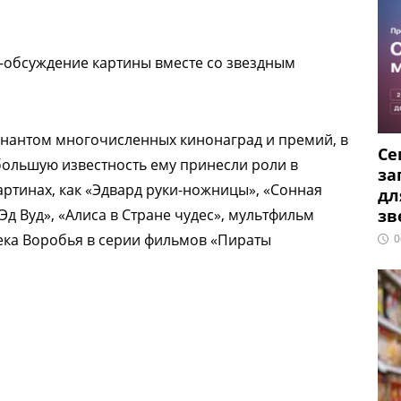
-обсуждение картины вместе со звездным
нантом многочисленных кинонаград и премий, в
Се
большую известность ему принесли роли в
за
артинах, как «Эдвард руки-ножницы», «Сонная
дл
д Вуд», «Алиса в Стране чудес», мультфильм
зв
жека Воробья в серии фильмов «Пираты
0