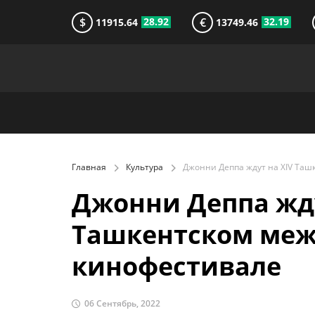
$
€
28.92
32.19
11915.64
13749.46
Главная
Культура
Джонни Деппа жду
Ташкентском ме
кинофестивале
06 Сентябрь, 2022