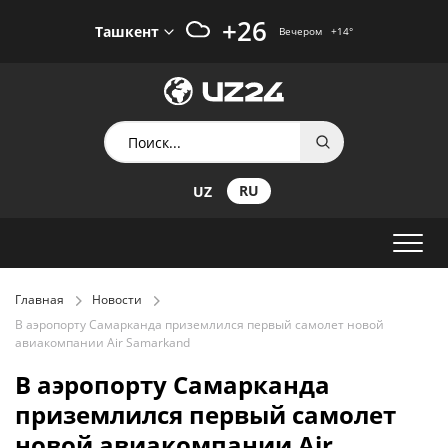
+26
Ташкент
Вечером
+14
°
RU
UZ
Главная
Новости
В аэропорту Самарканда приземлился первый самолет новой
авиакомпании Air Samarkand
В аэропорту Самарканда
приземлился первый самолет
новой авиакомпании Air