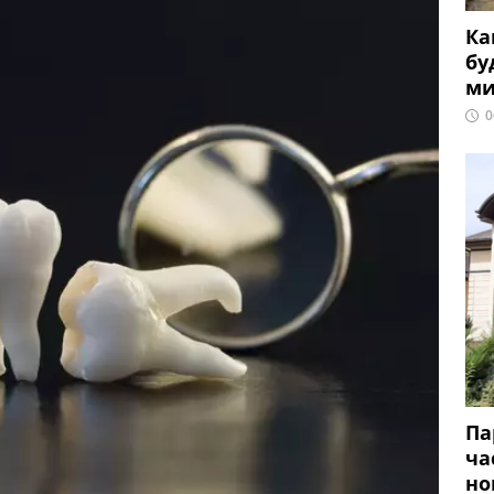
Ка
бу
ми
0
Па
ча
но