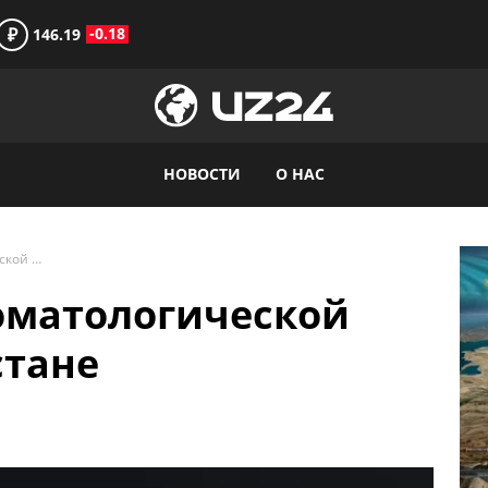
₽
-0.18
146.19
НОВОСТИ
О НАС
Приватизация стоматологической отрасли в Узбекистане
оматологической
стане