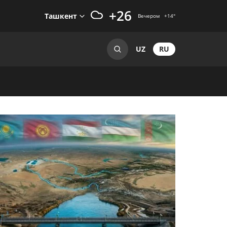
+26
Ташкент
Вечером
+14
°
RU
UZ