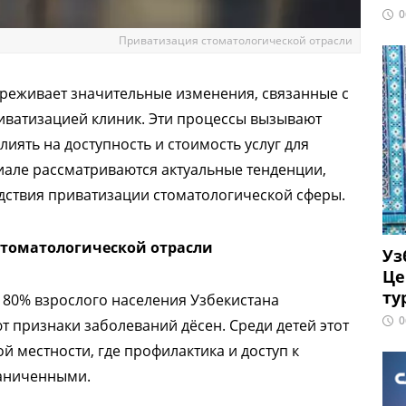
0
Приватизация стоматологической отрасли
ереживает значительные изменения, связанные с
риватизацией клиник. Эти процессы вызывают
иять на доступность и стоимость услуг для
иале рассматриваются актуальные тенденции,
дствия приватизации стоматологической сферы.
стоматологической отрасли
Уз
Це
ту
 80% взрослого населения Узбекистана
0
т признаки заболеваний дёсен. Среди детей этот
ой местности, где профилактика и доступ к
аниченными.