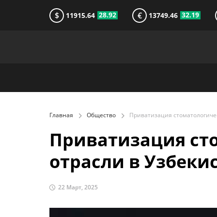
$
€
28.92
32.19
11915.64
13749.46
Главная
Общество
Приватизация ст
отрасли в Узбеки
22 Март, 2025