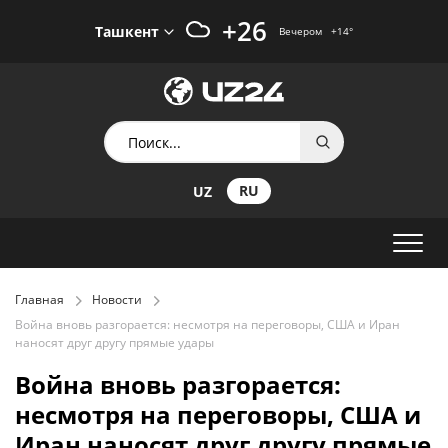
+26
Ташкент
Вечером
+14
°
RU
UZ
Главная
Новости
Война вновь разгорается: несмотря на переговоры, США и Иран
наносят друг другу прямые удары
Война вновь разгорается:
несмотря на переговоры, США и
Иран наносят друг другу прямые