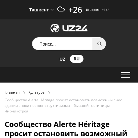
+26
Ташкент
Вечером
+14
°
RU
UZ
Главная
Культура
Сообщество Alerte Héritage просит остановить возможный снос
здания эпохи постконструктивизма – бывшей гостиницы
Чирчикстроя
Сообщество Alerte Héritage
просит остановить возможный