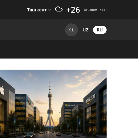
+26
Ташкент
Вечером
+14
°
RU
UZ