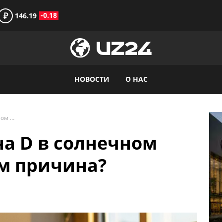
₽
-0.18
146.19
НОВОСТИ
О НАС
Дефицит витамина D в солнечном Узбекистане: в чём причина?
а D в солнечном
ём причина?