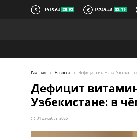
$
€
28.92
32.19
11915.64
13749.46
Главная
Новости
Дефицит витамин
Узбекистане: в ч
04 Декабрь, 2025