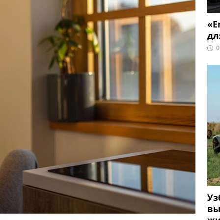
«E
дл
0
Уз
вы