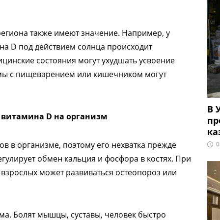
региона также имеют значение. Например, у
на D под действием солнца происходит
ицинские состояния могут ухудшать усвоение
мы с пищеварением или кишечником могут
В 
 витамина D на организм
пр
ка
ов в организме, поэтому его нехватка прежде
0
регулирует обмен кальция и фосфора в костях. При
у взрослых может развиваться остеопороз или
ма. Болят мышцы, суставы, человек быстро