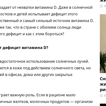
жи
0
радает от нехватки витамина D. Даже в солнечной
ростков и детей испытывает дефицит этого
тественный и самый сильный источник витамина D.
 же так, что в стране с обилием солнца люди
го дефицит и как с этим бороться?
т дефицит витамина D?
едостаточное использование солнечных лучей.
ется в коже под действием солнечного света, но
й в офисах, дома или других закрытых
Сн
жи
ри
грает важную роль. Если в рационе мало
0
яичных желтков, молочных продуктов — организм