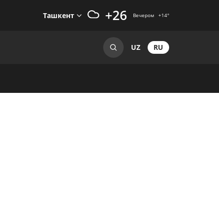
+26
Ташкент
Вечером
+14
°
RU
UZ