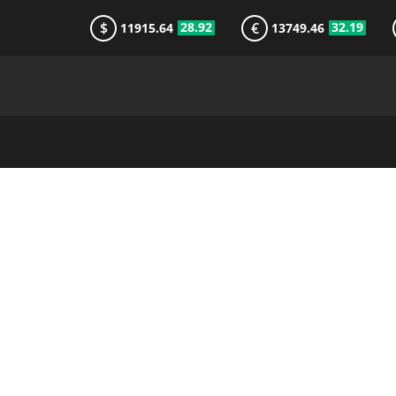
$
€
28.92
32.19
11915.64
13749.46