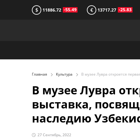
$
€
-55.49
-25.83
11886.72
13717.27
Главная
Культура
В музее Лувра отк
выставка, посвящ
наследию Узбеки
27 Сентябрь, 2022