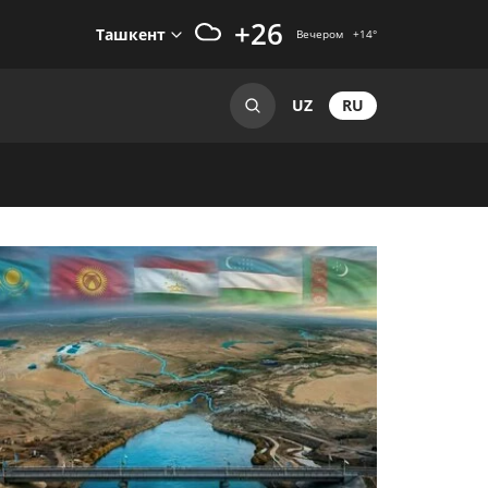
+26
Ташкент
Вечером
+14
°
RU
UZ