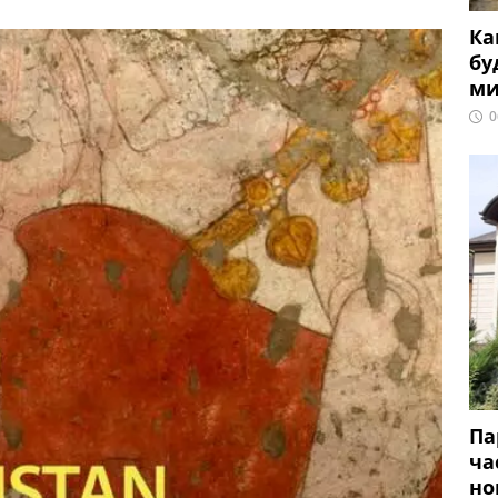
Ка
бу
ми
0
Па
ча
но