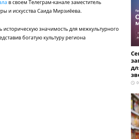
ала
в своем Телеграм-канале заместитель
уры и искусства Саида Мирзиёева.
ть историческую значимость для межкультурного
едставив богатую культуру региона
Се
за
дл
зв
0