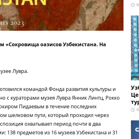
0
ем «Сокровища оазисов Узбекистана. На
музее Лувра.
Уз
готовился командой Фонда развития культуры и
Це
но с кураторами музея Лувра Янник Линтц, Рокко
ту
Шокиром Пидаевым в течение последних
0
иком шелковом пути, который проходил через
спозиция охватывает период почти в два
и: 138 предметов из 16 музеев Узбекистана и 31