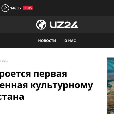
₽
-1.05
146.37
НОВОСТИ
О НАС
В музее Лувра откроется первая выставка, посвященная культурному наследию Узбекистана
роется первая
енная культурному
стана