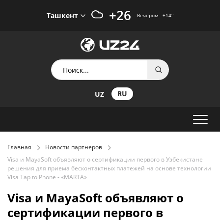
+26
Ташкент
Вечером
+14
°
RU
UZ
Главная
Новости партнеров
Visa и MayaSoft объявляют о сертификации первого в Узбекистане
решения для приема бесконтактных платежей на основе технологии
Visa Tap to Phone - «MARTA»
Visa и MayaSoft объявляют о
сертификации первого в