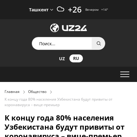
+26
Ташкент
Вечером
+14
°
RU
UZ
Главная
Общество
К концу года 80% населения Узбекистана будут привиты от
коронавируса – вице-премьер
К концу года 80% населения
Узбекистана будут привиты от
коронавируса – вице-премьер