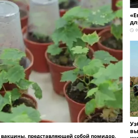
«E
дл
0
Уз
вы
у вакцины, представляющей собой помидор,