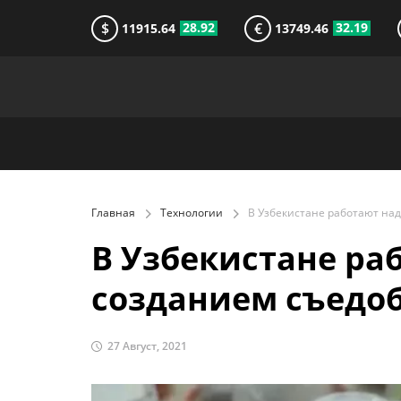
$
€
28.92
32.19
11915.64
13749.46
Главная
Технологии
В Узбекистане ра
созданием съедо
27 Август, 2021