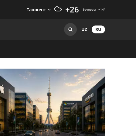
+26
Ташкент
Вечером
+14
°
RU
UZ