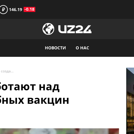
₽
-0.18
146.19
НОВОСТИ
О НАС
В Узбекистане работают над созданием съедобных вакцин
ботают над
бных вакцин