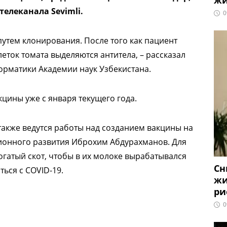
жи
телеканала Sevimli.
0
путем клонирования. После того как пациент
еток томата выделяются антитела, – рассказал
орматики Академии наук Узбекистана.
цины уже с января текущего года.
также ведутся работы над созданием вакцины на
ионного развития Иброхим Абдурахманов. Для
гатый скот, чтобы в их молоке вырабатывался
Сн
ься с COVID-19.
жи
ри
0