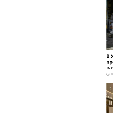
В 
пр
ка
0