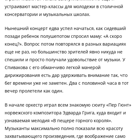
устраивают мастер-классы для молодежи в столичной
консерватории и музыкальных школах.
Нынешний концерт едва успел начаться, как сидевший
позади ребенок полушепотом спросил маму: «А скоро
конец?». Вопрос потом повторялся в разных вариациях
еще не раз, но большинство зрителей явно никуда не
спешили и просто получали удовольствие от музыки. У
Спивакова с его обманчиво легкой манерой
дирижирования есть дар удерживать внимание так, что
бег времени уже не заметен. Два с половиной часа в тот
вечер пролетели как один.
В начале оркестр играл всем знакомую сюиту «Пер Гюнт»
норвежского композитора Эдварда Грига, куда входит и
узнаваемая мелодия «В пещере горного короля».
Музыканты максимально полно показали всю красоту
захватывающего произведения, где воображение само