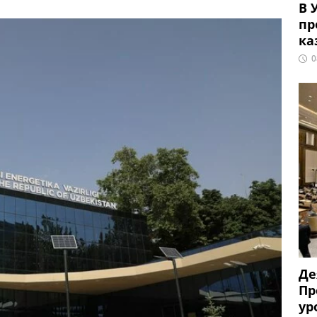
В 
пр
ка
0
Де
Пр
ур