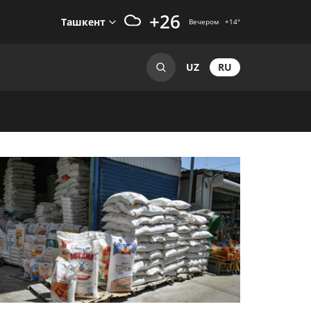
+26
Ташкент
Вечером
+14
°
RU
UZ