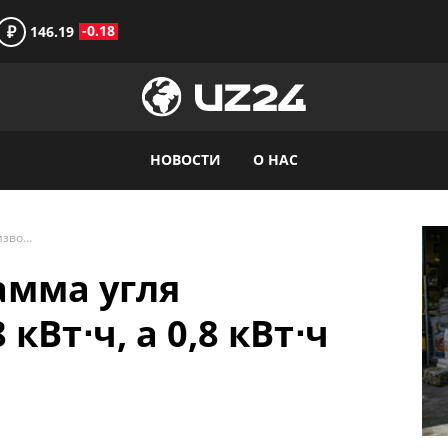
₽
-0.18
146.19
НОВОСТИ
О НАС
Из одного килограмма угля производится не 8 кВт⋅ч, а 0,8 кВт⋅ч электроэнергии
амма угля
кВт⋅ч, а 0,8 кВт⋅ч