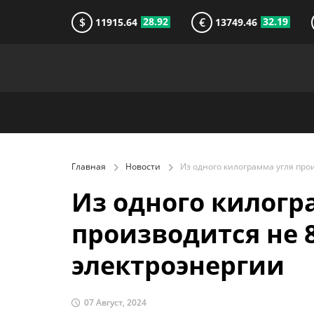
$
€
28.92
32.19
11915.64
13749.46
Главная
Новости
Из одного килогр
производится не 8 
электроэнергии
07 Август, 2024