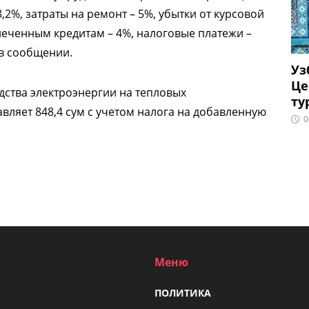
,2%, затраты на ремонт – 5%, убытки от курсовой
леченным кредитам – 4%, налоговые платежи –
 в сообщении.
Уз
Це
дства электроэнергии на тепловых
ту
авляет 848,4 сум с учетом налога на добавленную
0
Меню
ПОЛИТИКА