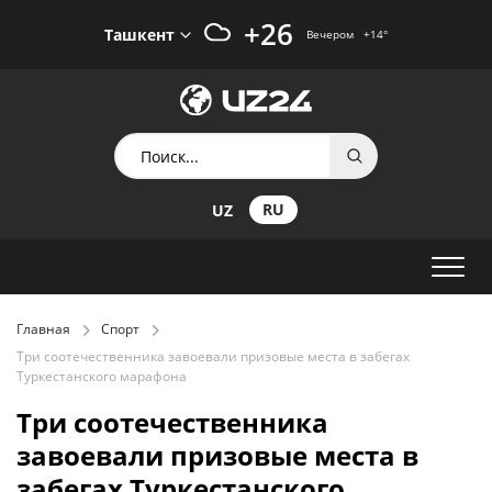
+26
Ташкент
Вечером
+14
°
RU
UZ
Главная
Спорт
Три соотечественника завоевали призовые места в забегах
Туркестанского марафона
Три соотечественника
завоевали призовые места в
забегах Туркестанского