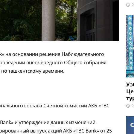
0
k» на основании решения Наблюдательного
о проведении внеочередного Общего собрания
в по ташкентскому времени.
Уз
Це
ту
нального состава Счетной комиссии АКБ «TBC
0
 Bank» и утверждение данных изменений.
рированный выпуск акций АКБ «TBC Bank» от 25