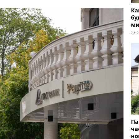
Ка
бу
ми
0
Па
ча
но