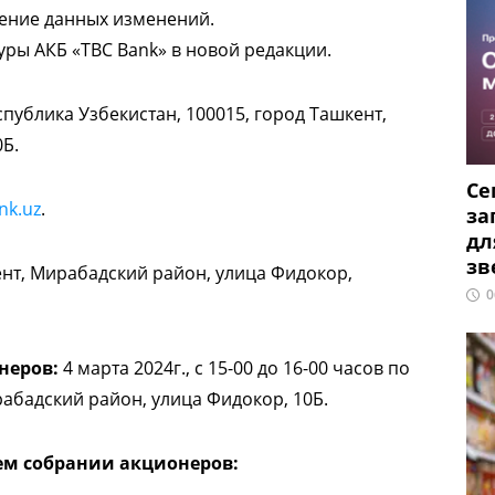
дение данных изменений.
ры АКБ «TBC Bank» в новой редакции.
публика Узбекистан, 100015, город Ташкент,
Б.
Се
nk.uz
.
за
дл
зв
нт, Мирабадский район, улица Фидокор,
0
неров:
4 марта 2024г., с 15-00 до 16-00 часов по
абадский район, улица Фидокор, 10Б.
ем собрании акционеров: