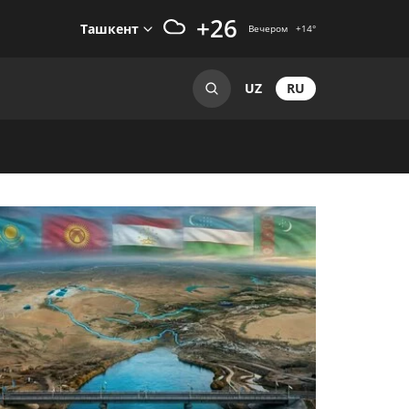
+26
Ташкент
Вечером
+14
°
RU
UZ