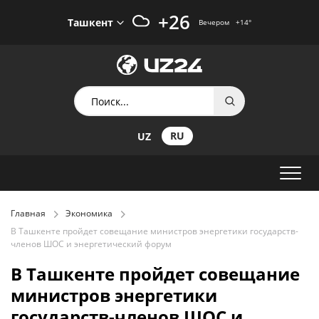
+26
Ташкент
Вечером
+14
°
RU
UZ
Главная
Экономика
В Ташкенте пройдет совещание министров энергетики государств-
членов ШОС и энергетический форум
В Ташкенте пройдет совещание
министров энергетики
государств-членов ШОС и