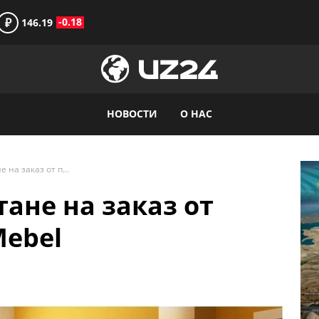
₽
-0.18
146.19
НОВОСТИ
О НАС
Мебель в Узбекистане на заказ от производителя SMebel
ане на заказ от
Mebel