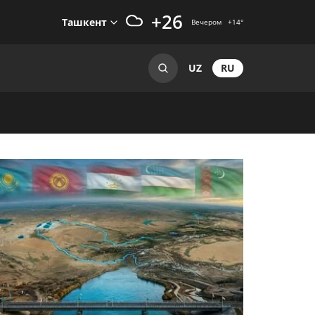
+26
Ташкент
Вечером
+14
°
RU
UZ