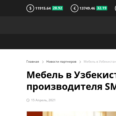
$
€
28.92
32.19
11915.64
13749.46
Главная
Новости партнеров
Мебель в Узбекист
производителя S
15 Апрель, 2021