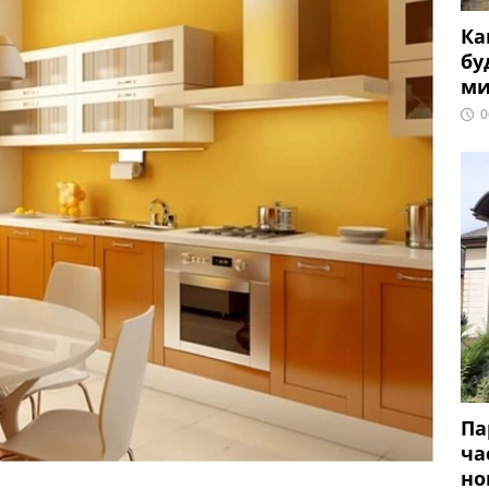
Ка
бу
ми
0
Па
ча
но