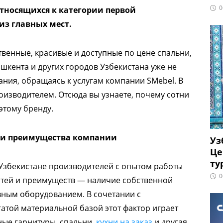
0
относящихся к категории первой
из главных мест.
венные, красивые и доступные по цене спальни,
ашкента и других городов Узбекистана уже не
ания, обращаясь к услугам компании SMebel. В
оизводителем. Отсюда вы узнаете, почему сотни
этому бренду.
 и преимущества компании
Уз
Це
ту
Узбекистане производителей с опытом работы
0
остей и преимуществ — наличие собственной
ным оборудованием. В сочетании с
той материальной базой этот фактор играет
ные гарнитуры, спальни,
кухни на заказ
и другая