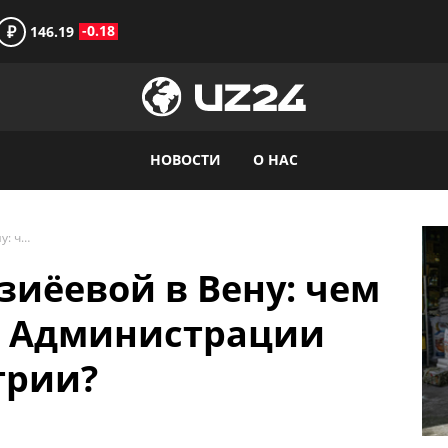
₽
-0.18
146.19
НОВОСТИ
О НАС
Визит Саиды Мирзиёевой в Вену: чем занималась глава Администрации президента в Австрии?
иёевой в Вену: чем
а Администрации
трии?