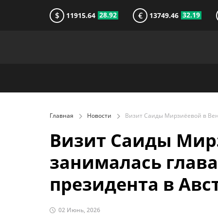
$
€
28.92
32.19
11915.64
13749.46
Главная
Новости
Визит Саиды Мирз
занималась глав
президента в Авс
02 Июнь, 2026