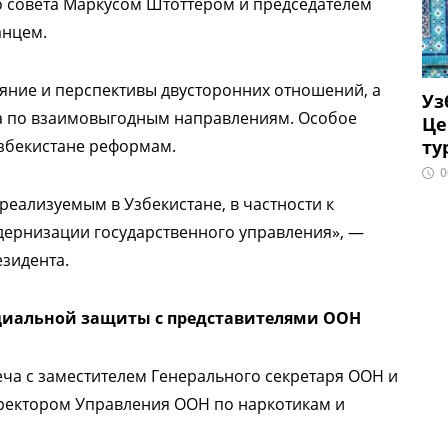
 совета Маркусом Штоттером и председателем
анцем.
яние и перспективы двусторонних отношений, а
Уз
а по взаимовыгодным направлениям. Особое
Це
ту
збекистане реформам.
0
еализуемым в Узбекистане, в частности к
дернизации государственного управления», —
зидента.
оциальной защиты с представителями ООН
еча с заместителем Генерального секретаря ООН и
ектором Управления ООН по наркотикам и