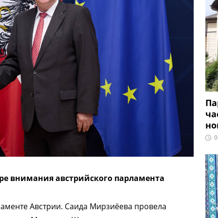
Па
ча
но
0
тре внимания австрийского парламента
ламенте Австрии. Саида Мирзиёева провела