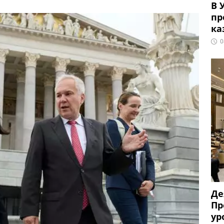
В 
пр
ка
0
Де
Пр
ур