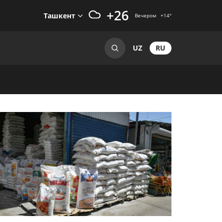
+26
Ташкент
Вечером
+14
°
RU
UZ