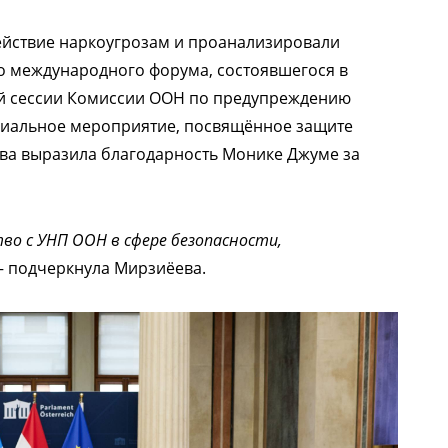
ействие наркоугрозам и проанализировали
о международного форума, состоявшегося в
35-й сессии Комиссии ООН по предупреждению
циальное мероприятие, посвящённое защите
ва выразила благодарность Монике Джуме за
о с УНП ООН в сфере безопасности,
 подчеркнула Мирзиёева.