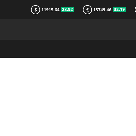
$
€
28.92
32.19
11915.64
13749.46