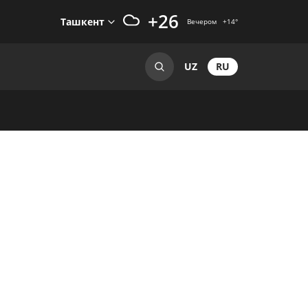
+26
Ташкент
Вечером
+14
°
RU
UZ