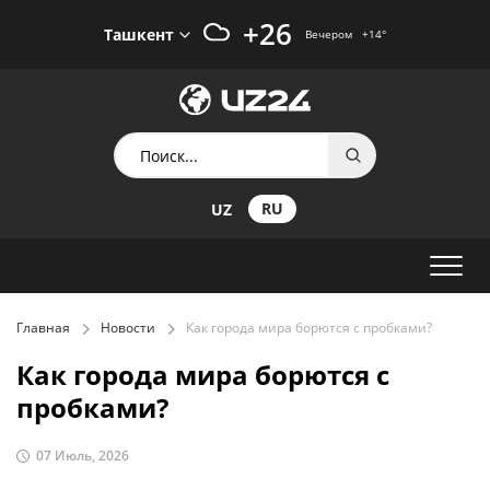
+26
Ташкент
Вечером
+14
°
RU
UZ
Главная
Новости
Как города мира борются с пробками?
Как города мира борются с
пробками?
07 Июль, 2026