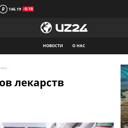
₽
-0.18
146.19
НОВОСТИ
О НАС
Цены на 2 500 видов лекарств снижены
дов лекарств