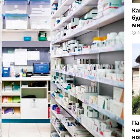
Ка
бу
ми
0
Па
ча
но