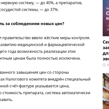
 нервную систему, — до 40%, а препаратов,
осудистой системы, — до 37%.
ль за соблюдением новых цен?
 правительство ввело жёсткие меры контроля.
Се
о развитию медицинской и фармацевтической
за
щего года возможность реализации этих
дл
ентным ценам была полностью исключена.
зв
0
ванного завышения цен со стороны
мах Налогового комитета внедрён специальный
нной счёт-фактуре указывается цена,
стоимость препарата, система автоматически
равить.