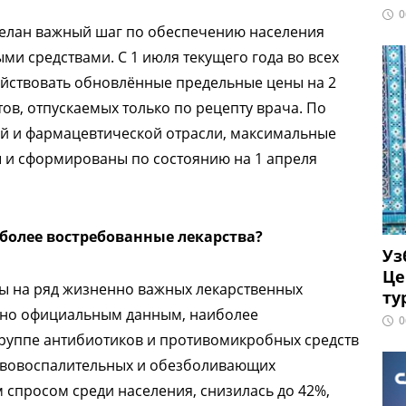
0
делан важный шаг по обеспечению населения
и средствами. С 1 июля текущего года во всех
ействовать обновлённые предельные цены на 2
в, отпускаемых только по рецепту врача. По
й и фармацевтической отрасли, максимальные
 и сформированы по состоянию на 1 апреля
более востребованные лекарства?
Уз
Це
ны на ряд жизненно важных лекарственных
ту
асно официальным данным, наиболее
0
руппе антибиотиков и противомикробных средств
тивовоспалительных и обезболивающих
 спросом среди населения, снизилась до 42%,