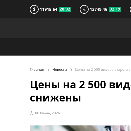
$
€
28.92
32.19
11915.64
13749.46
Главная
Новости
Цены на 2 500 ви
снижены
06 Июль, 2026