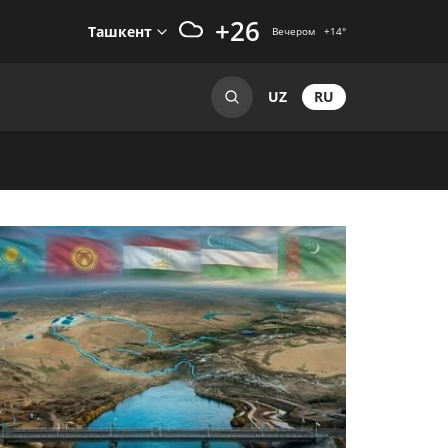
+26
Ташкент
Вечером
+14
°
RU
UZ